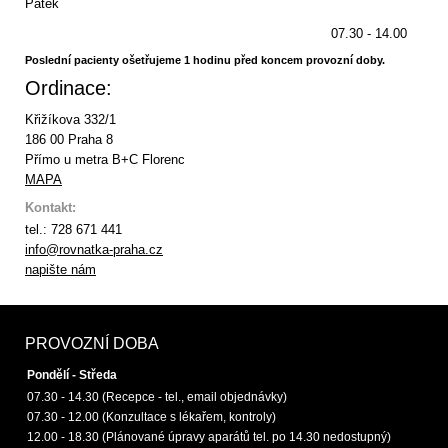
Pátek
07.30 - 14.00
Poslední pacienty ošetřujeme 1 hodinu před koncem provozní doby.
Ordinace:
Křižíkova 332/1
186 00 Praha 8
Přímo u metra B+C Florenc
MAPA
Kontakt:
tel.: 728 671 441
info@rovnatka-praha.cz
napište nám
PROVOZNÍ DOBA
Pondělí - Středa
07.30 - 14.30 (Recepce - tel., email objednávky)
07.30 - 12.00 (Konzultace s lékařem, kontroly)
12.00 - 18.30 (Plánované úpravy aparátů tel. po 14.30 nedostupný)