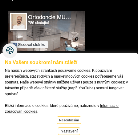
🍪
Na Vašem soukromí nám záleží
KONTAKTUJTE NÁS
MAPA SERVERU
Na našich webových stránkách používáme cookies. K používání
ORTODONTICKÝ SLOVNÍK
preferenčních, statistických a marketingových cookies potřebujeme váš
PŘÍSTUPNOST
souhlas. Naše webové stránky můžete užívat i pouze s nutnými cookies; v
GDPR
takovém případě však některé služby (např. YouTube) nemusí fungovat
ODKAZY
správně.
NASTAVENÍ COOKIES
Bližší informace o cookies, které používáme, naleznete v
Informaci o
zpracování cookies
.
Vytvořilo
Nesouhlasím
Nastavení