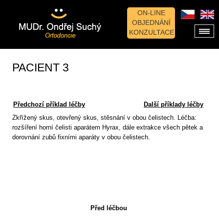
ON-LINE
OBJEDNÁNÍ
KONZULTACE
PACIENT 3
Předchozí příklad léčby
Další příklady léčby
Zkřížený skus, otevřený skus, stěsnání v obou čelistech. Léčba:
rozšíření horní čelisti aparátem Hyrax, dále extrakce všech pětek a
dorovnání zubů fixními aparáty v obou čelistech.
Před léčbou