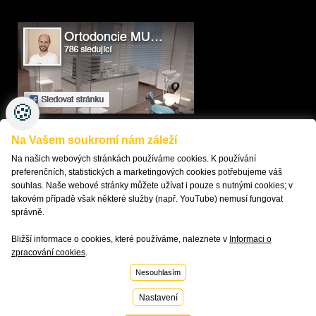
🍪
Na Vašem soukromí nám záleží
KONTAKTUJTE NÁS
MAPA SERVERU
Na našich webových stránkách používáme cookies. K používání
ORTODONTICKÝ SLOVNÍK
preferenčních, statistických a marketingových cookies potřebujeme váš
PŘÍSTUPNOST
souhlas. Naše webové stránky můžete užívat i pouze s nutnými cookies; v
GDPR
takovém případě však některé služby (např. YouTube) nemusí fungovat
ODKAZY
správně.
NASTAVENÍ COOKIES
Bližší informace o cookies, které používáme, naleznete v
Informaci o
zpracování cookies
.
Vytvořilo
Nesouhlasím
Nastavení