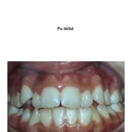
Po léčbě